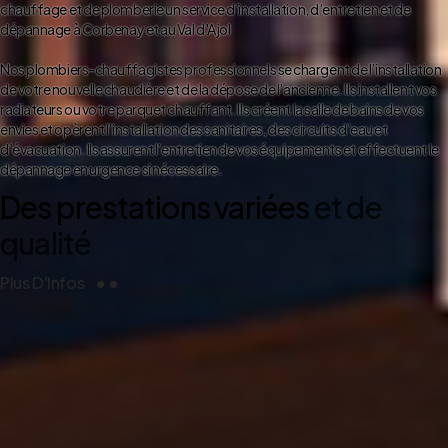
chauffage et de plomberie un service d’installation, d’entretien et de
dépannage à Corbenay et au Val d'Ajol
Nos plombiers-chauffagistes professionnels se chargent de l’installation
de votre nouvelle chaudière et de la dépose de l’ancienne. Ils installent vos
radiateurs ou votre parquet chauffant. Ils créent la salle de bains de vos
envies et opèrent l’installation des sanitaires, des circuits d’eau et
d’évacuation. Ils assurent l’entretien de vos équipements et effectuent le
dépannage en urgence si nécessaire.
Des prestations variées
et de
qualité
Plus D'Infos